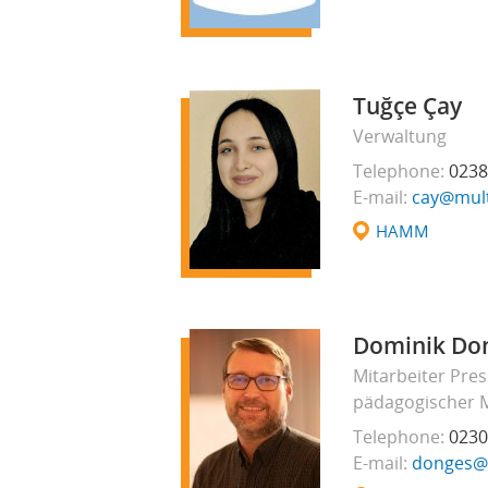
Tuğçe Çay
Verwaltung
Telephone
0238
E-mail
cay@mult
HAMM
Dominik Do
Mitarbeiter Pres
pädagogischer M
Telephone
0230
E-mail
donges@m