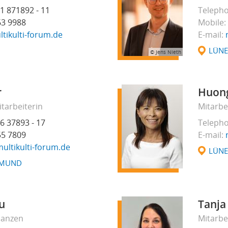
1 871892 - 11
Teleph
63 9988
Mobile
tikulti-forum.de
E-mail
LÜN
© Jens Nieth
r
Huon
tarbeiterin
Mitarbe
6 37893 - 17
Teleph
55 7809
E-mail
ultikulti-forum.de
LÜN
MUND
ou
Tanja
inanzen
Mitarbe