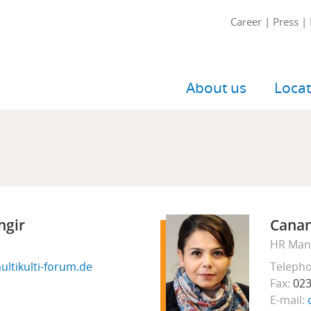
Meta-
Career
Press
Navigation
Main
About us
Locat
navigation
ngir
Cana
HR Man
ultikulti-forum.de
Teleph
Fax
023
E-mail