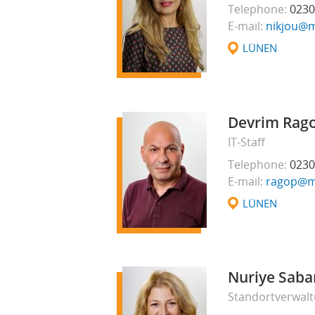
Telephone
0230
E-mail
nikjou@m
LÜNEN
Devrim Rag
IT-Staff
Telephone
0230
E-mail
ragop@mu
LÜNEN
Nuriye Saba
Standortverwal