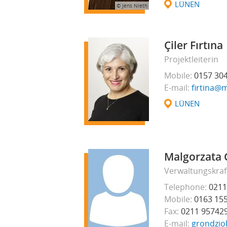
LÜNEN
© Jens Nieth
Çiler Fırtına
Projektleiterin
Mobile
0157 30
E-mail
firtina@m
LÜNEN
Malgorzata 
Verwaltungskraf
Telephone
0211
Mobile
0163 15
Fax
0211 957429
E-mail
grondzio