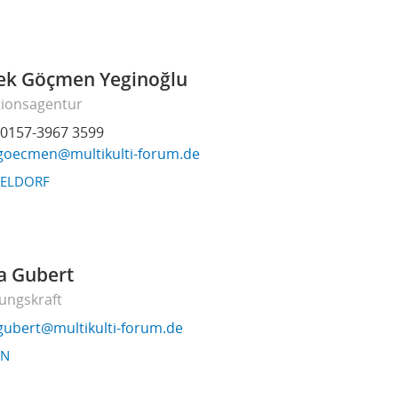
pek Göçmen Yeginoğlu
tionsagentur
0157-3967 3599
goecmen@multikulti-forum.de
ELDORF
a Gubert
ungskraft
gubert@multikulti-forum.de
EN