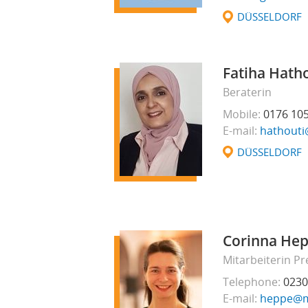
DÜSSELDORF
Fatiha Hath
Beraterin
Mobile
0176 10
E-mail
hathouti
DÜSSELDORF
Corinna He
Mitarbeiterin Pr
Telephone
0230
E-mail
heppe@mu