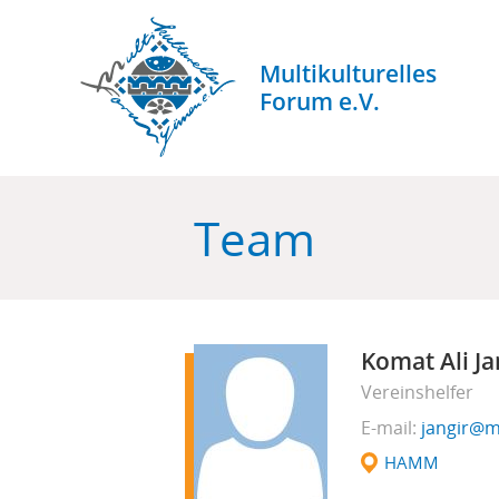
Skip
to
main
Multikulturelles
content
Stark
Forum e.V.
durch
Vielfalt.
Team
Komat Ali Ja
Vereinshelfer
E-mail
jangir@m
HAMM