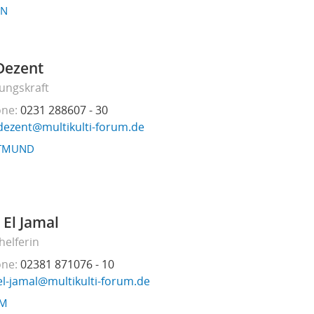
EN
 Dezent
ungskraft
one
0231 288607 - 30
dezent@multikulti-forum.de
TMUND
 El Jamal
helferin
one
02381 871076 - 10
el-jamal@multikulti-forum.de
M