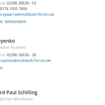
one
02306 30630 - 53
0176 1055 7806
przywarra@multikulti-forum.de
EN
BERGKAMEN
oyenko
iterin Finanzen
one
02306 30630 - 26
royenko@multikulti-forum.de
EN
rd Paul Schilling
ischer Mitarbeiter