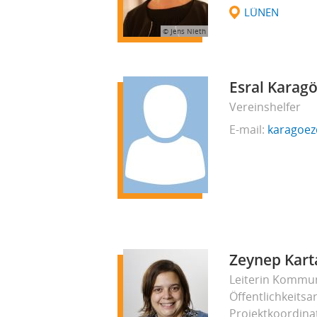
LÜNEN
© Jens Nieth
Esral Karag
Vereinshelfer
E-mail
karagoez
Zeynep Kart
Leiterin Kommun
Öffentlichkeitsa
Projektkoordina