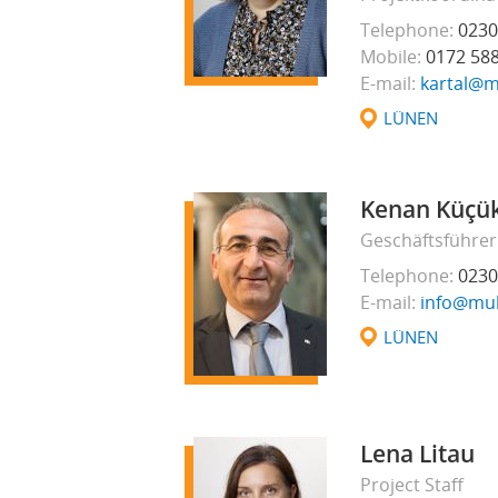
Telephone
0230
Mobile
0172 58
E-mail
kartal@m
LÜNEN
Kenan Küçü
Geschäftsführer
Telephone
0230
E-mail
info@mul
LÜNEN
Lena Litau
Project Staff