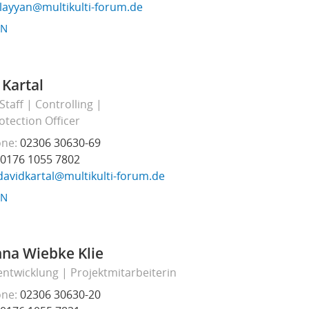
ilayyan@multikulti-forum.de
EN
 Kartal
 Staff
Controlling
otection Officer
one
02306 30630-69
0176 1055 7802
davidkartal@multikulti-forum.de
EN
nna Wiebke Klie
entwicklung
Projektmitarbeiterin
one
02306 30630-20