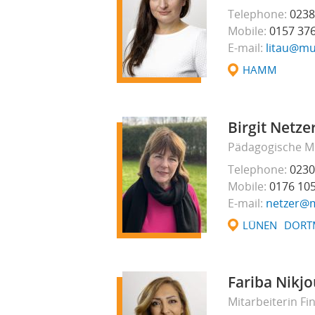
Telephone
0238
Mobile
0157 37
E-mail
litau@mul
HAMM
Birgit Netze
Pädagogische Mi
Telephone
0230
Mobile
0176 10
E-mail
netzer@m
LÜNEN
DORT
Fariba Nikj
Mitarbeiterin F