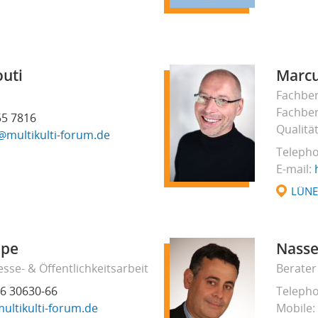
outi
Marcu
Fachber
Fachber
55 7816
Qualitä
@multikulti-forum.de
Teleph
E-mail
LÜN
ppe
Nasse
esse- & Öffentlichkeitsarbeit
Berater
6 30630-66
Teleph
ltikulti-forum.de
Mobile