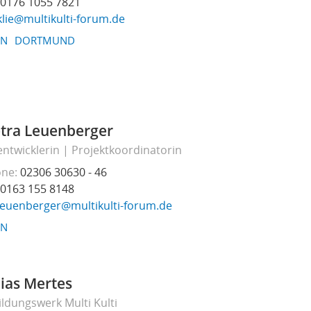
0176 1055 7821
klie@multikulti-forum.de
EN
DORTMUND
etra Leuenberger
entwicklerin
Projektkoordinatorin
one
02306 30630 - 46
0163 155 8148
leuenberger@multikulti-forum.de
EN
ias Mertes
ildungswerk Multi Kulti