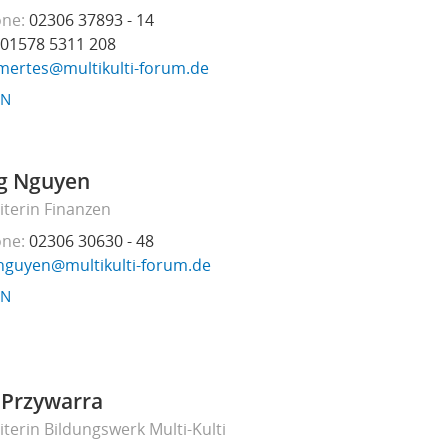
one
02306 37893 - 14
01578 5311 208
mertes@multikulti-forum.de
EN
g Nguyen
iterin Finanzen
one
02306 30630 - 48
nguyen@multikulti-forum.de
EN
 Przywarra
iterin Bildungswerk Multi-Kulti