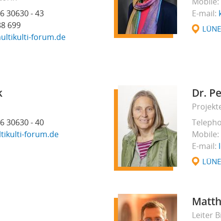
Mobile
6 30630 - 43
E-mail
88 699
LÜN
ultikulti-forum.de
k
Dr. P
Projekt
6 30630 - 40
Teleph
tikulti-forum.de
Mobile
E-mail
LÜN
Matth
Leiter B