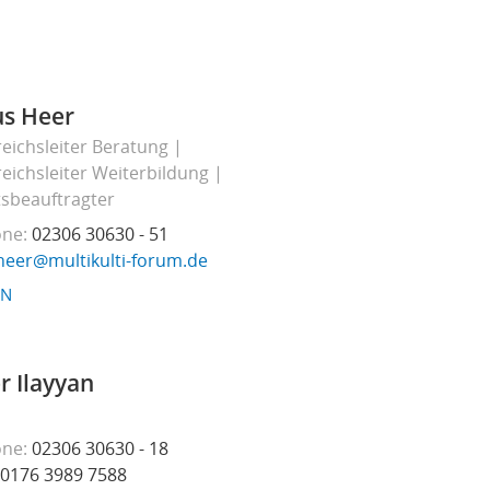
s Heer
eichsleiter Beratung
eichsleiter Weiterbildung
tsbeauftragter
one
02306 30630 - 51
heer@multikulti-forum.de
EN
r Ilayyan
one
02306 30630 - 18
0176 3989 7588