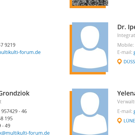
Dr. I
Integra
47 9219
Mobile
ultikulti-forum.de
E-mail
DÜSS
Grondziok
Yelen
t
Verwalt
 957429 - 46
E-mail
58 195
LÜN
 - 49
k@multikulti-forum.de