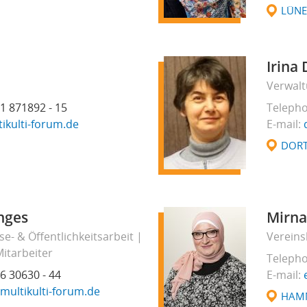
LÜN
Irina
Verwalt
1 871892 - 15
Teleph
ikulti-forum.de
E-mail
DOR
nges
Mirna
se- & Öffentlichkeitsarbeit
Vereins
itarbeiter
Teleph
6 30630 - 44
E-mail
ultikulti-forum.de
HAM