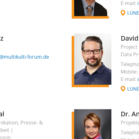
E-mail
LÜN
öz
David
Project
Data Pr
@multikulti-forum.de
Teleph
Mobile
E-mail
LÜN
al
Dr. A
ikation, Presse- &
Projekt
rbeit
Teleph
torin