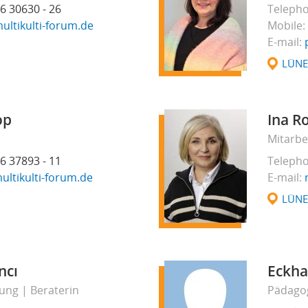
6 30630 - 26
Teleph
ultikulti-forum.de
Mobile
E-mail
LÜN
op
Ina R
Mitarbe
6 37893 - 11
Teleph
ltikulti-forum.de
E-mail
LÜN
ncı
Eckha
tung
Beraterin
Pädagog