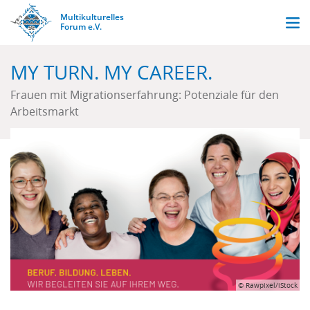
Skip
Multikulturelles
Men
to
Stark
Forum e.V.
durch
main
Vielfalt.
content
MY TURN. MY CAREER.
Frauen mit Migrationserfahrung: Potenziale für den
Arbeitsmarkt
© Rawpixel/iStock