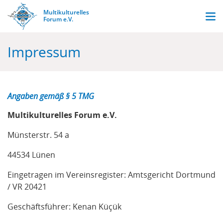
Direkt
Multikulturelles
Men
zum
Stark
Forum e.V.
durch
Inhalt
Vielfalt.
Impressum
Angaben gemäß § 5 TMG
Multikulturelles Forum e.V.
Münsterstr. 54 a
44534 Lünen
Eingetragen im Vereinsregister: Amtsgericht Dortmund
/ VR 20421
Geschäftsführer: Kenan Küçük