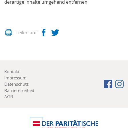
derartige Inhalte umgehend entfernen.
Drucken
Facebook
Twitter
Teilen auf
Footer
Kontakt
menu
Impressum
Follow
Fa
Datenschutz
us
Barrierefreiheit
on:
AGB