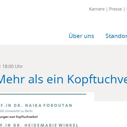
Meta-
Karriere
Presse
Navigation
Main
Über uns
Stando
navigation
1 18:00 Uhr
Mehr als ein Kopftuchv