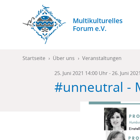
Direkt
zum
Inhalt
Multikulturelles
Stark
Forum e.V.
durch
Vielfalt.
Pfadnavigation
Startseite
Über uns
Veranstaltungen
25. Juni 2021 14:00 Uhr
-
26. Juni 202
#unneutral - 