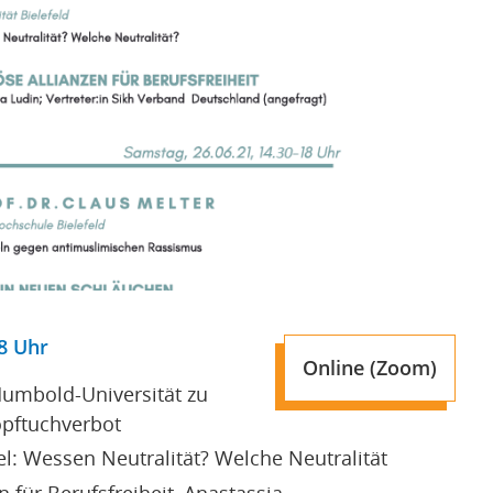
18 Uhr
Online (Zoom)
 Humbold-Universität zu
opftuchverbot
el: Wessen Neutralität? Welche Neutralität
en für Berufsfreiheit, Anastassia