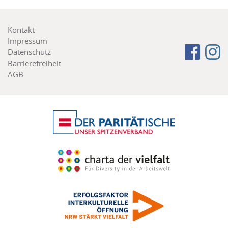
Footer
Kontakt
menu
Impressum
Follow
Fa
Datenschutz
us
Barrierefreiheit
on:
AGB