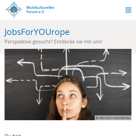
Direkt
Multikulturelles
Men
zum
Stark
Forum e.V.
durch
Inhalt
Vielfalt.
JobsForYOUrope
Perspektive gesucht? Entdecke sie mit uns!
© marrio31/Istockphoto