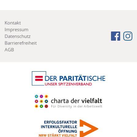
Footer
Kontakt
menu
Impressum
Follow
Fa
Datenschutz
us
Barrierefreiheit
on:
AGB