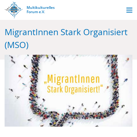
Direkt
Multikulturelles
Men
zum
Stark
Forum e.V.
durch
Inhalt
Vielfalt.
MigrantInnen Stark Organisiert
(MSO)